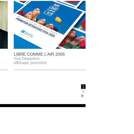
LIBRE COMME L’AIR 2005
Visa Desjardins
affichage
,
promotion
1
2