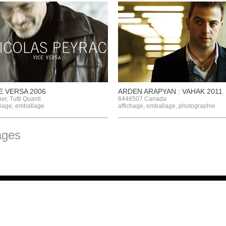
E VERSA 2006
ARDEN ARAPYAN : VAHAK 2011
er, Tutti Quanti
6446507 Canada
chage
,
emballage
affichage
,
emballage
,
photographie
ages