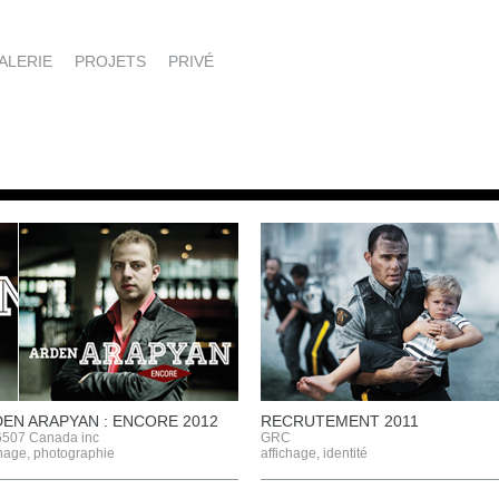
ALERIE
PROJETS
PRIVÉ
EN ARAPYAN : ENCORE 2012
RECRUTEMENT 2011
507 Canada inc
GRC
chage
,
photographie
affichage
,
identité