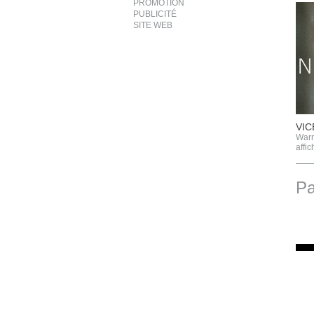
PROMOTION
PUBLICITÉ
SITE WEB
VIC
Warn
affi
P