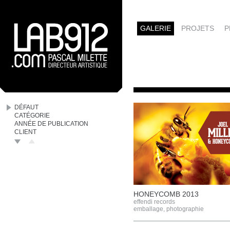
GALERIE
PROJETS
P
DÉFAUT
CATÉGORIE
ANNÉE DE PUBLICATION
CLIENT
HONEYCOMB 2013
effendi records
emballage
,
photographie