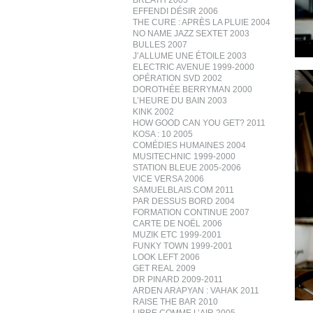
BREATH 2005
EFFENDI DÉSIR 2006
THE CURE : APRÈS LA PLUIE 2004
NO NAME JAZZ SEXTET 2003
BULLES 2007
J’ALLUME UNE ÉTOILE 2003
ELECTRIC AVENUE 1999-2000
OPÉRATION SVD 2002
DOROTHÉE BERRYMAN 2000
L’HEURE DU BAIN 2003
KINK 2002
HOW GOOD CAN YOU GET? 2011
KOSA : 10 2005
COMÉDIES HUMAINES 2004
MUSITECHNIC 1999-2000
STATION BLEUE 2005-2006
VICE VERSA 2006
SAMUELBLAIS.COM 2011
PAR DESSUS BORD 2004
FORMATION CONTINUE 2007
CARTE DE NOËL 2006
MUZIK ETC 1999-2001
FUNKY TOWN 1999-2001
LOOK LEFT 2006
GET REAL 2009
DR PINARD 2009-2011
ARDEN ARAPYAN : VAHAK 2011
RAISE THE BAR 2010