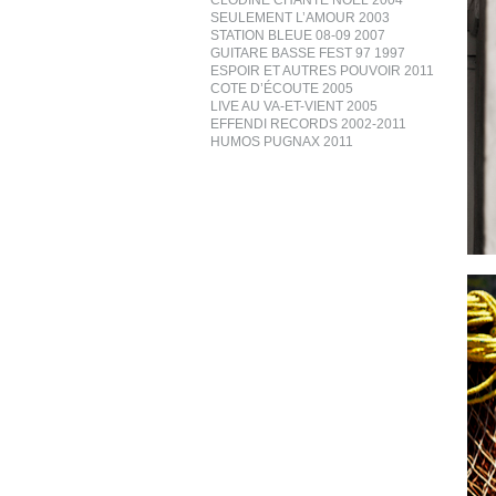
CLODINE CHANTE NOËL 2004
SEULEMENT L’AMOUR 2003
STATION BLEUE 08-09 2007
GUITARE BASSE FEST 97 1997
ESPOIR ET AUTRES POUVOIR 2011
COTE D’ÉCOUTE 2005
LIVE AU VA-ET-VIENT 2005
EFFENDI RECORDS 2002-2011
HUMOS PUGNAX 2011