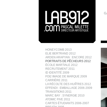
G
HONEYCOMB 2013
ELIE BERTRAND 2012
ARDEN ARAPYAN : ENCORE 2012
PORTRAITS DE PÊCHEURS 2012
ÉCOLE MARTIALE 2012
RECRUTEMENT 2011
ID IDENTITÉ 2009
FOI2 IMAGE DE MARQUE 2009
CARRIÈRE 2011
LA RÉCOLTE DES HUIÎTRES 2012
EFFENDI : EMBALLAGE 2006-2009
TRANSITIONS 2011
MARC BAY : SYNERGIE 2010
ATOMIC FIVE 2011
CARTES ÉTUDIANTS 2006-2007