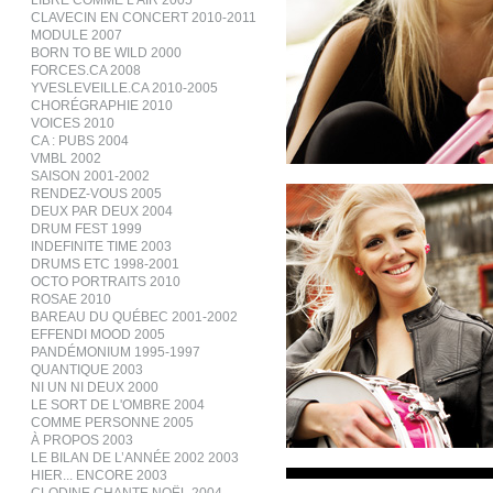
LIBRE COMME L’AIR 2005
CLAVECIN EN CONCERT 2010-2011
MODULE 2007
BORN TO BE WILD 2000
FORCES.CA 2008
YVESLEVEILLE.CA 2010-2005
CHORÉGRAPHIE 2010
VOICES 2010
CA : PUBS 2004
VMBL 2002
SAISON 2001-2002
RENDEZ-VOUS 2005
DEUX PAR DEUX 2004
DRUM FEST 1999
INDEFINITE TIME 2003
DRUMS ETC 1998-2001
OCTO PORTRAITS 2010
ROSAE 2010
BAREAU DU QUÉBEC 2001-2002
EFFENDI MOOD 2005
PANDÉMONIUM 1995-1997
QUANTIQUE 2003
NI UN NI DEUX 2000
LE SORT DE L'OMBRE 2004
COMME PERSONNE 2005
À PROPOS 2003
LE BILAN DE L’ANNÉE 2002 2003
HIER... ENCORE 2003