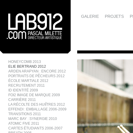
GALERIE
PROJETS
P
HONEYCOMB 2013
ELIE BERTRAND 2012
ARDEN ARAPYAN : ENCORE 2012
PORTRAITS DE PÊCHEURS 2012
ÉCOLE MARTIALE 2012
RECRUTEMENT 2011
ID IDENTITÉ 2009
FOI2 IMAGE DE MARQUE 2009
CARRIÈRE 2011
LA RÉCOLTE DES HUIÎTRES 2012
EFFENDI : EMBALLAGE 2006-2009
TRANSITIONS 2011
MARC BAY : SYNERGIE 2010
ATOMIC FIVE 2011
CARTES ÉTUDIANTS 2006-2007