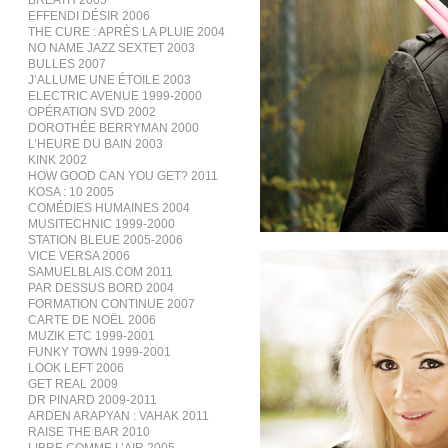
BREATH 2005
EFFENDI DÉSIR 2006
THE CURE : APRÈS LA PLUIE 2004
NO NAME JAZZ SEXTET 2003
BULLES 2007
J’ALLUME UNE ÉTOILE 2003
ELECTRIC AVENUE 1999-2000
OPÉRATION SVD 2002
DOROTHÉE BERRYMAN 2000
L’HEURE DU BAIN 2003
KINK 2002
HOW GOOD CAN YOU GET? 2011
KOSA : 10 2005
COMÉDIES HUMAINES 2004
MUSITECHNIC 1999-2000
STATION BLEUE 2005-2006
VICE VERSA 2006
SAMUELBLAIS.COM 2011
PAR DESSUS BORD 2004
FORMATION CONTINUE 2007
CARTE DE NOËL 2006
MUZIK ETC 1999-2001
FUNKY TOWN 1999-2001
LOOK LEFT 2006
GET REAL 2009
DR PINARD 2009-2011
ARDEN ARAPYAN : VAHAK 2011
RAISE THE BAR 2010