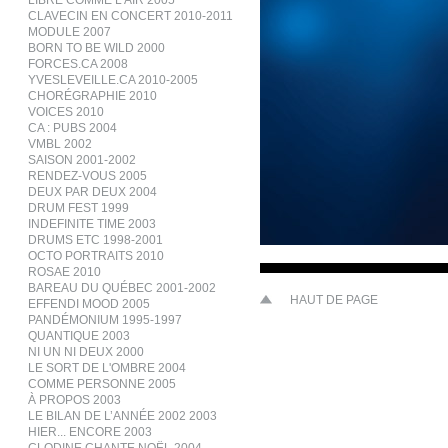
LIBRE COMME L’AIR 2005
CLAVECIN EN CONCERT 2010-2011
MODULE 2007
BORN TO BE WILD 2000
FORCES.CA 2008
YVESLEVEILLE.CA 2010-2005
CHORÉGRAPHIE 2010
VOICES 2010
CA : PUBS 2004
VMBL 2002
SAISON 2001-2002
RENDEZ-VOUS 2005
DEUX PAR DEUX 2004
DRUM FEST 1999
INDEFINITE TIME 2003
DRUMS ETC 1998-2001
OCTO PORTRAITS 2010
ROSAE 2010
BAREAU DU QUÉBEC 2001-2002
HAUT DE PAGE
EFFENDI MOOD 2005
PANDÉMONIUM 1995-1997
QUANTIQUE 2003
NI UN NI DEUX 2000
LE SORT DE L'OMBRE 2004
COMME PERSONNE 2005
À PROPOS 2003
LE BILAN DE L’ANNÉE 2002 2003
HIER... ENCORE 2003