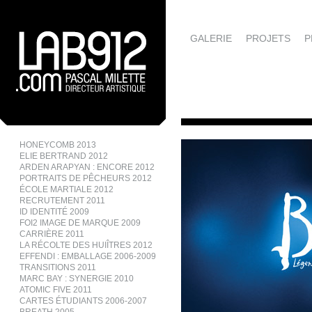
GALERIE
PROJETS
P
HONEYCOMB 2013
ELIE BERTRAND 2012
ARDEN ARAPYAN : ENCORE 2012
PORTRAITS DE PÊCHEURS 2012
ÉCOLE MARTIALE 2012
RECRUTEMENT 2011
ID IDENTITÉ 2009
FOI2 IMAGE DE MARQUE 2009
CARRIÈRE 2011
LA RÉCOLTE DES HUIÎTRES 2012
EFFENDI : EMBALLAGE 2006-2009
TRANSITIONS 2011
MARC BAY : SYNERGIE 2010
ATOMIC FIVE 2011
CARTES ÉTUDIANTS 2006-2007