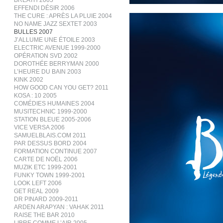
BREATH 2005
EFFENDI DÉSIR 2006
THE CURE : APRÈS LA PLUIE 2004
NO NAME JAZZ SEXTET 2003
BULLES 2007
J’ALLUME UNE ÉTOILE 2003
ELECTRIC AVENUE 1999-2000
OPÉRATION SVD 2002
DOROTHÉE BERRYMAN 2000
L’HEURE DU BAIN 2003
KINK 2002
HOW GOOD CAN YOU GET? 2011
KOSA : 10 2005
COMÉDIES HUMAINES 2004
MUSITECHNIC 1999-2000
STATION BLEUE 2005-2006
VICE VERSA 2006
SAMUELBLAIS.COM 2011
PAR DESSUS BORD 2004
FORMATION CONTINUE 2007
CARTE DE NOËL 2006
MUZIK ETC 1999-2001
FUNKY TOWN 1999-2001
LOOK LEFT 2006
GET REAL 2009
DR PINARD 2009-2011
ARDEN ARAPYAN : VAHAK 2011
RAISE THE BAR 2010