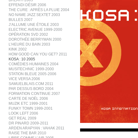
BREATH 2005
EFFENDI DÉSIR 2006
THE CURE : APRÈS LA PLUIE 2004
NO NAME JAZZ SEXTET 2003
BULLES 2007
J’ALLUME UNE ÉTOILE 2003
ELECTRIC AVENUE 1999-2000
OPÉRATION SVD 2002
DOROTHÉE BERRYMAN 2000
L’HEURE DU BAIN 2003
KINK 2002
HOW GOOD CAN YOU GET? 2011
KOSA : 10 2005
COMÉDIES HUMAINES 2004
MUSITECHNIC 1999-2000
STATION BLEUE 2005-2006
VICE VERSA 2006
SAMUELBLAIS.COM 2011
PAR DESSUS BORD 2004
FORMATION CONTINUE 2007
CARTE DE NOËL 2006
MUZIK ETC 1999-2001
FUNKY TOWN 1999-2001
LOOK LEFT 2006
GET REAL 2009
DR PINARD 2009-2011
ARDEN ARAPYAN : VAHAK 2011
RAISE THE BAR 2010