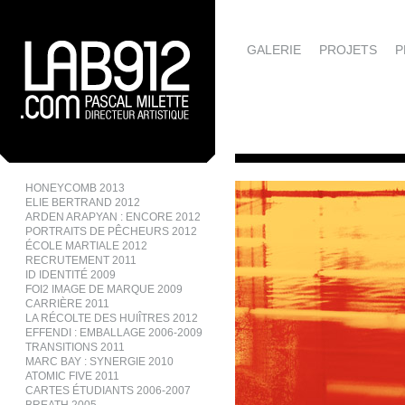
GALERIE
PROJETS
P
HONEYCOMB 2013
ELIE BERTRAND 2012
ARDEN ARAPYAN : ENCORE 2012
PORTRAITS DE PÊCHEURS 2012
ÉCOLE MARTIALE 2012
RECRUTEMENT 2011
ID IDENTITÉ 2009
FOI2 IMAGE DE MARQUE 2009
CARRIÈRE 2011
LA RÉCOLTE DES HUIÎTRES 2012
EFFENDI : EMBALLAGE 2006-2009
TRANSITIONS 2011
MARC BAY : SYNERGIE 2010
ATOMIC FIVE 2011
CARTES ÉTUDIANTS 2006-2007