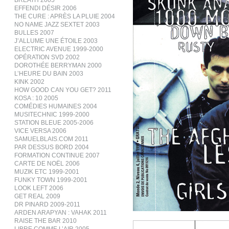
BREATH 2005
EFFENDI DÉSIR 2006
THE CURE : APRÈS LA PLUIE 2004
NO NAME JAZZ SEXTET 2003
BULLES 2007
J’ALLUME UNE ÉTOILE 2003
ELECTRIC AVENUE 1999-2000
OPÉRATION SVD 2002
DOROTHÉE BERRYMAN 2000
L’HEURE DU BAIN 2003
KINK 2002
HOW GOOD CAN YOU GET? 2011
KOSA : 10 2005
COMÉDIES HUMAINES 2004
MUSITECHNIC 1999-2000
STATION BLEUE 2005-2006
VICE VERSA 2006
SAMUELBLAIS.COM 2011
PAR DESSUS BORD 2004
FORMATION CONTINUE 2007
CARTE DE NOËL 2006
MUZIK ETC 1999-2001
FUNKY TOWN 1999-2001
LOOK LEFT 2006
GET REAL 2009
DR PINARD 2009-2011
ARDEN ARAPYAN : VAHAK 2011
RAISE THE BAR 2010