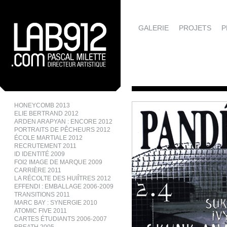
GALERIE
PROJETS
P
HONEYCOMB 2013
ELIE BERTRAND 2012
ARDEN ARAPYAN : ENCORE 2012
PORTRAITS DE PÊCHEURS 2012
ÉCOLE MARTIALE 2012
RECRUTEMENT 2011
ID IDENTITÉ 2009
FOI2 IMAGE DE MARQUE 2009
CARRIÈRE 2011
LA RÉCOLTE DES HUIÎTRES 2012
EFFENDI : EMBALLAGE 2006-2009
TRANSITIONS 2011
MARC BAY : SYNERGIE 2010
ATOMIC FIVE 2011
CARTES ÉTUDIANTS 2006-2007